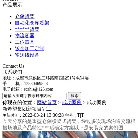
产品展示
仓储货架
自动化仓库货架
******货架
物流容器
工位器具
钣金加工定制
输送线设备
Contact Us
联系我们
地址：
成都市武侯区二环路南四段51号4栋4层
手 机：13880469828
电子邮箱：
sczhis@126.com
你现在的位置：
网站首页
>
成功案例
>
成功案例
新希望集团新项目完工
2022-03-24 13:30:28
T
|
T
更新时间：
字号：
今天分享的是重型仓储横梁式货架，经过多次现场沟通交流根
据场地及产品特性***后确定方案以下是安装完的案例图