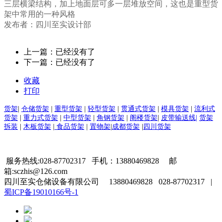
三层横梁结构，加上地面层可多一层堆放空间，这也是重型货
架中常用的一种风格
发布者：四川至实设计部
上一篇：已经没有了
下一篇：已经没有了
收藏
打印
货架
|
仓储货架
|
重型货架
|
轻型货架
|
贯通式货架
|
模具货架
|
流利式
货架
|
重力式货架
|
中型货架
|
角钢货架
|
阁楼货架
|
皮带输送线|
货架
拆装
|
木板货架
|
食品货架
|
置物架
|
成都货架
|
四川货架
服务热线:028-87702317 手机：13880469828 邮
箱:sczhis@126.com
四川至实仓储设备有限公司 13880469828 028-87702317 |
蜀ICP备19010166号-1