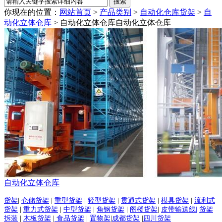
你现在的位置：
网站首页
>
产品类别
>
自动化仓库货架
>
自
动化立体仓库
> 自动化立体仓库
自动化立体仓库
自动化立体仓库
货架
|
仓储货架
|
重型货架
|
轻型货架
|
贯通式货架
|
模具货架
|
流利式
货架
|
重力式货架
|
中型货架
|
角钢货架
|
阁楼货架
|
皮带输送线|
货架
拆装
|
木板货架
|
食品货架
|
置物架
|
成都货架
|
四川货架