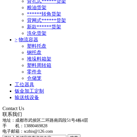
背孔式******货架
粮油货架
******转角货架
背网式******货架
新款******货架
洗化货架
>
物流容器
塑料托盘
钢托盘
堆垛料箱架
塑料周转箱
零件盒
仓储笼
工位器具
钣金加工定制
输送线设备
Contact Us
联系我们
地址：
成都市武侯区二环路南四段51号4栋4层
手 机：13880469828
电子邮箱：
sczhis@126.com