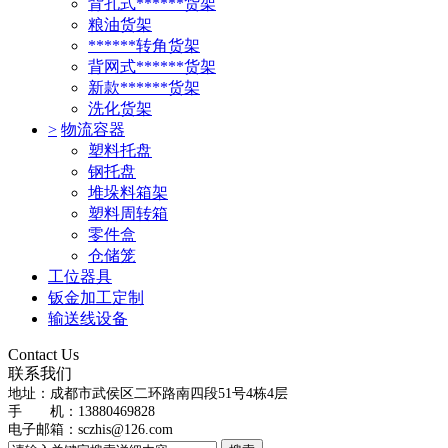
背孔式******货架
粮油货架
******转角货架
背网式******货架
新款******货架
洗化货架
>
物流容器
塑料托盘
钢托盘
堆垛料箱架
塑料周转箱
零件盒
仓储笼
工位器具
钣金加工定制
输送线设备
Contact Us
联系我们
地址：
成都市武侯区二环路南四段51号4栋4层
手 机：13880469828
电子邮箱：
sczhis@126.com