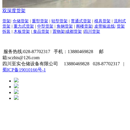
双深度货架
货架
|
仓储货架
|
重型货架
|
轻型货架
|
贯通式货架
|
模具货架
|
流利式
货架
|
重力式货架
|
中型货架
|
角钢货架
|
阁楼货架
|
皮带输送线|
货架
拆装
|
木板货架
|
食品货架
|
置物架
|
成都货架
|
四川货架
服务热线:028-87702317 手机：13880469828 邮
箱:sczhis@126.com
四川至实仓储设备有限公司 13880469828 028-87702317 |
蜀ICP备19010166号-1