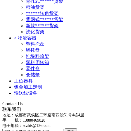
背孔式******货架
粮油货架
******转角货架
背网式******货架
新款******货架
洗化货架
>
物流容器
塑料托盘
钢托盘
堆垛料箱架
塑料周转箱
零件盒
仓储笼
工位器具
钣金加工定制
输送线设备
Contact Us
联系我们
地址：
成都市武侯区二环路南四段51号4栋4层
手 机：13880469828
电子邮箱：
sczhis@126.com