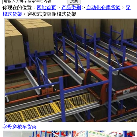
你现在的位置：
网站首页
>
产品类别
>
自动化仓库货架
>
穿
梭式货架
> 穿梭式货架
穿梭式货架
字母穿梭车货架