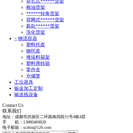
背孔式******货架
粮油货架
******转角货架
背网式******货架
新款******货架
洗化货架
>
物流容器
塑料托盘
钢托盘
堆垛料箱架
塑料周转箱
零件盒
仓储笼
工位器具
钣金加工定制
输送线设备
Contact Us
联系我们
地址：
成都市武侯区二环路南四段51号4栋4层
手 机：13880469828
电子邮箱：
sczhis@126.com