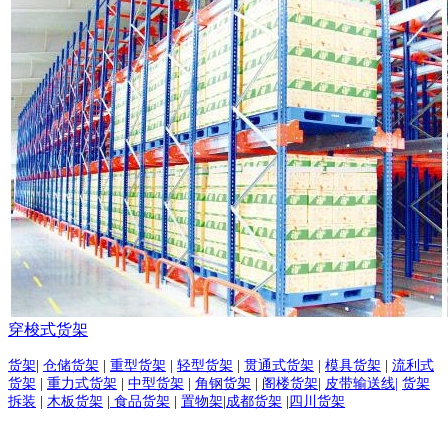
穿梭式货架
货架
|
仓储货架
|
重型货架
|
轻型货架
|
贯通式货架
|
模具货架
|
流利式
货架
|
重力式货架
|
中型货架
|
角钢货架
|
阁楼货架
|
皮带输送线|
货架
拆装
|
木板货架
|
食品货架
|
置物架
|
成都货架
|
四川货架