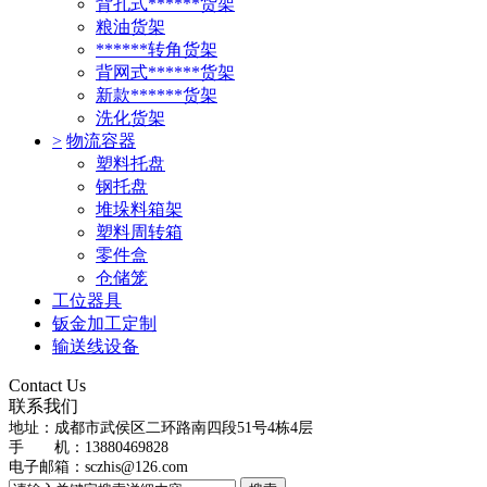
背孔式******货架
粮油货架
******转角货架
背网式******货架
新款******货架
洗化货架
>
物流容器
塑料托盘
钢托盘
堆垛料箱架
塑料周转箱
零件盒
仓储笼
工位器具
钣金加工定制
输送线设备
Contact Us
联系我们
地址：
成都市武侯区二环路南四段51号4栋4层
手 机：13880469828
电子邮箱：
sczhis@126.com