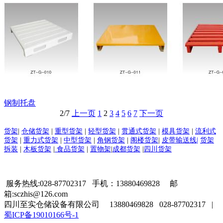
钢制托盘
2/7
上一页
1
2
3
4
5
6
7
下一页
货架
|
仓储货架
|
重型货架
|
轻型货架
|
贯通式货架
|
模具货架
|
流利式
货架
|
重力式货架
|
中型货架
|
角钢货架
|
阁楼货架
|
皮带输送线|
货架
拆装
|
木板货架
|
食品货架
|
置物架
|
成都货架
|
四川货架
服务热线:028-87702317 手机：13880469828 邮
箱:sczhis@126.com
四川至实仓储设备有限公司 13880469828 028-87702317 |
蜀ICP备19010166号-1